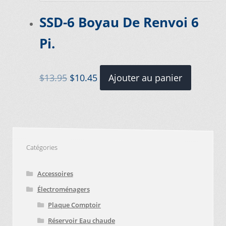
SSD-6 Boyau De Renvoi 6
Pi.
Le
Le
$
13.95
$
10.45
Ajouter au panier
prix
prix
initial
actuel
était :
est :
$13.95.
$10.45.
Catégories
Accessoires
Électroménagers
Plaque Comptoir
Réservoir Eau chaude