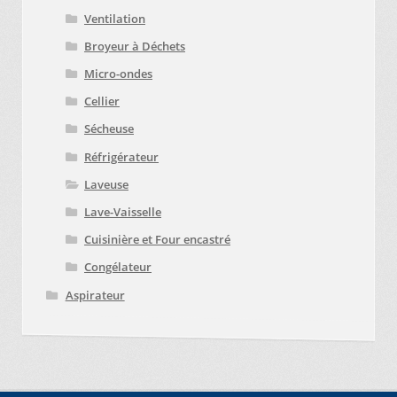
Ventilation
Broyeur à Déchets
Micro-ondes
Cellier
Sécheuse
Réfrigérateur
Laveuse
Lave-Vaisselle
Cuisinière et Four encastré
Congélateur
Aspirateur