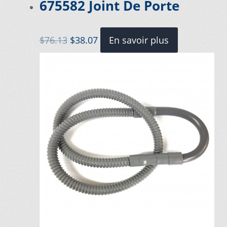
675582 Joint De Porte
Le
Le
$
76.13
$
38.07
En savoir plus
prix
prix
initial
actuel
était :
est :
$76.13.
$38.07.