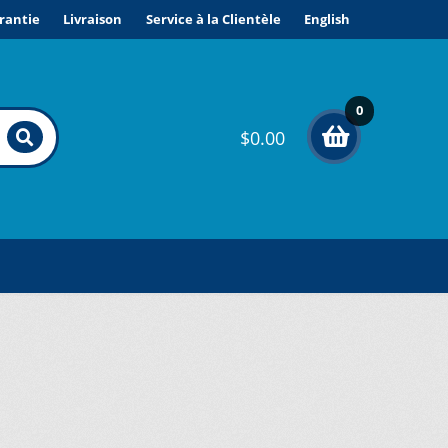
rantie
Livraison
Service à la Clientèle
English
0
$
0.00
élé
me
nts
ONDITIONS DE VENTE ET GARANTIE
VICE À LA CLIENTÈLE
PE D’APPAREIL ?