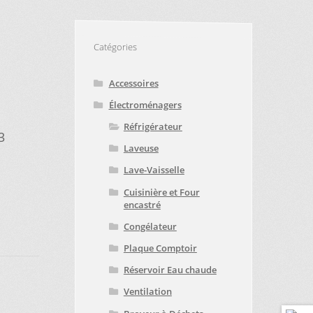
E
TRUCS ET ASTUCES
Catégories
Accessoires
Électroménagers
Réfrigérateur
93
Laveuse
Lave-Vaisselle
Cuisinière et Four
encastré
Congélateur
Plaque Comptoir
Réservoir Eau chaude
Ventilation