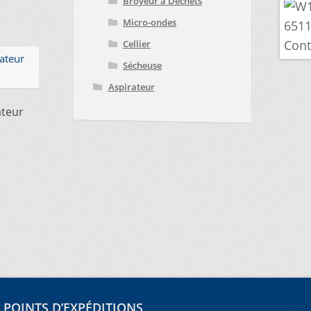
Broyeur à Déchets
Micro-ondes
Cellier
Sécheuse
Aspirateur
ateur
.
POINTS D’EXPÉDITIONS