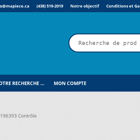
fo@mapiece.ca
(438) 519-2019
Notre objectif
Conditions et Ga
rche
VOTRE RECHERCHE …
MON COMPTE
ÉSIRÉE POUR UNE RECHERCHE PERSONNALISÉE…
COMMANDE
C
IONS POUR LA LIVRAISON OU LA CUEILLETTE
JOINDRE LE SER
196393 Contrôle
MPTE
NOS PROMOTIONS
NOTRE OBJECTIF
PANIER
POUR QUEL TY