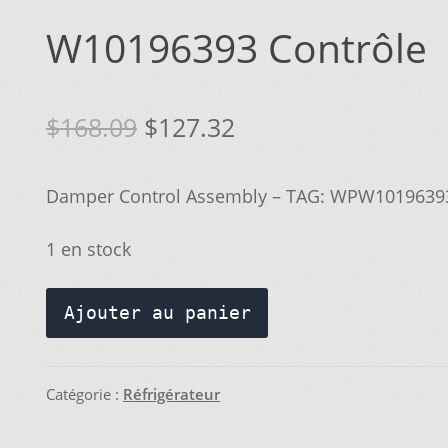
ERCHEZ, ON L’AJOUTE POUR VOUS !
SUIVEZ VOTRE COMMAND
W10196393 Contrôle
Le
Le
$
168.09
$
127.32
prix
prix
Damper Control Assembly – TAG: WPW101963
initial
actuel
était :
est :
1 en stock
$168.09.
$127.32.
quantité
Ajouter au panier
de
W10196393
E…
METTEZ CETTE PAGE DANS VOS FAVORIS!
Contrôle
Catégorie :
Réfrigérateur