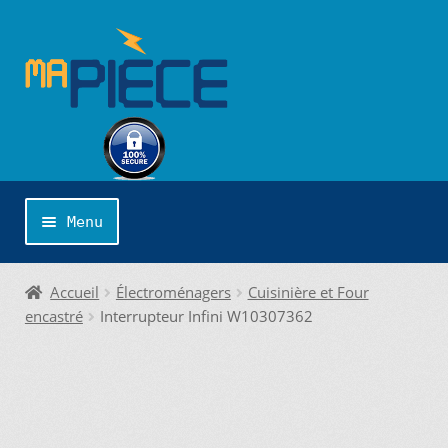
Aller
Aller
à
au
la
contenu
navigation
Menu
Accueil
Accueil
Électroménagers
Cuisinière et Four
encastré
Interrupteur Infini W10307362
Catégories
Cliquer sur la marque désirée pour une
recherche personnalisée…