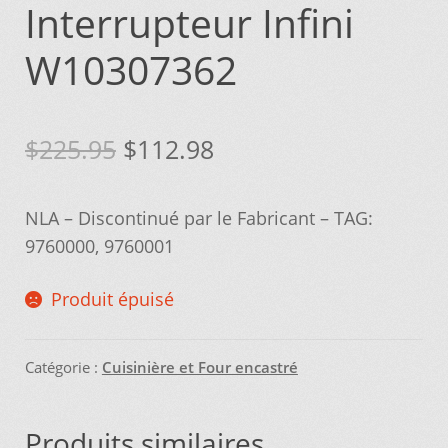
Interrupteur Infini
Vous ne trouvez pas la pièce sur notre site…
W10307362
Le
Le
$
225.95
$
112.98
prix
prix
NLA – Discontinué par le Fabricant – TAG:
initial
actuel
9760000, 9760001
était :
est :
Produit épuisé
$225.95.
$112.98.
Catégorie :
Cuisinière et Four encastré
Produits similaires