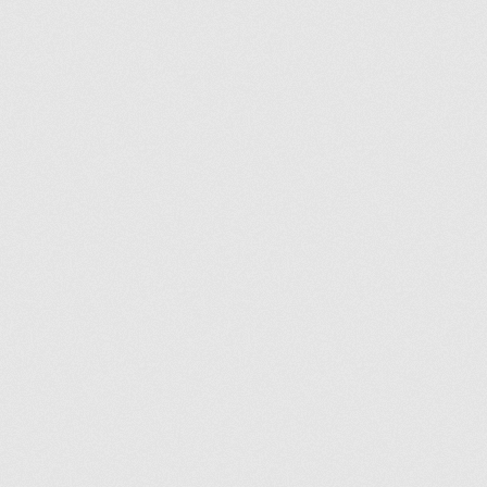
Nos promotions
Notre objectif
Panier
Pour quel type d’appareil ?
Si vous ne trouvez pas la pièce que vous
cherchez, on l’ajoute pour vous !
Suivez votre commande
Trucs et astuces