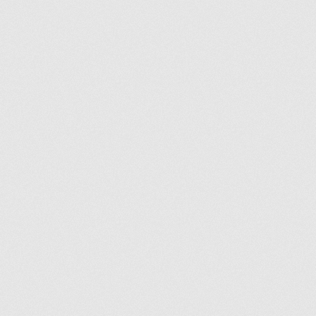
Commande
Conditions de Vente et Garantie
Demande de parution
Enquiry Cart
Informations pour la livraison ou la cueillette
Joindre le Service à la Clientèle
Laveuse Whirlpool, je désire voir….
Mon compte