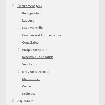
Électroménagers
Réfrigérateur
Laveuse
Lave-Vaisselle
Cuisinière et Four encastré
Congélateur
Plaque Comptoir
Réservoir Eau chaude
Ventilation
Broyeur à Déchets
Micro-ondes
Cellier
Sécheuse
Aspirateur