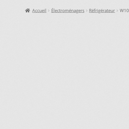
DEMANDE DE PARUTION
ENQUIRY CART
INFORMAT
Accueil
Électroménagers
Réfrigérateur
W10
LAVEUSE WHIRLPOOL, JE DÉSIRE VOIR….
MON CO
SI VOUS NE TROUVEZ PAS LA PIÈCE QUE VOUS CH