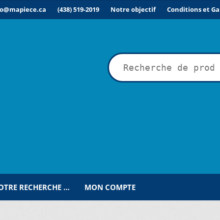
fo@mapiece.ca
(438) 519-2019
Notre objectif
Conditions et Ga
rche
VOTRE RECHERCHE …
MON COMPTE
ÉSIRÉE POUR UNE RECHERCHE PERSONNALISÉE…
COMMANDE
C