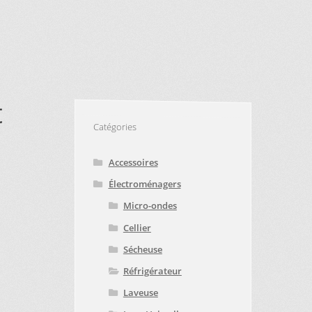
VICE À LA CLIENTÈLE
PE D’APPAREIL ?
E
TRUCS ET ASTUCES
t
Catégories
Accessoires
Électroménagers
Micro-ondes
Cellier
Sécheuse
Réfrigérateur
Laveuse