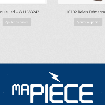
dule Led – W11683242
IC102 Relais Démarr
Ajouter au panier
Ajouter au panier