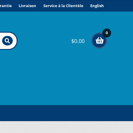
rantie
Livraison
Service à la Clientèle
English
0
$
0.00
élé
me
nts
ONDITIONS DE VENTE ET GARANTIE