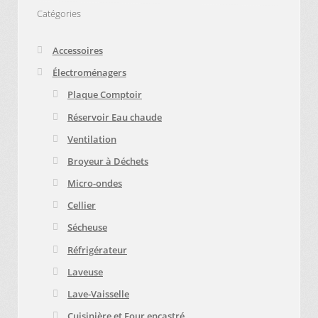
Catégories
Mettez cette page dans vos favoris!
Accessoires
Électroménagers
Plaque Comptoir
Réservoir Eau chaude
Ventilation
Broyeur à Déchets
Micro-ondes
Cellier
Sécheuse
Réfrigérateur
Laveuse
Lave-Vaisselle
Cuisinière et Four encastré