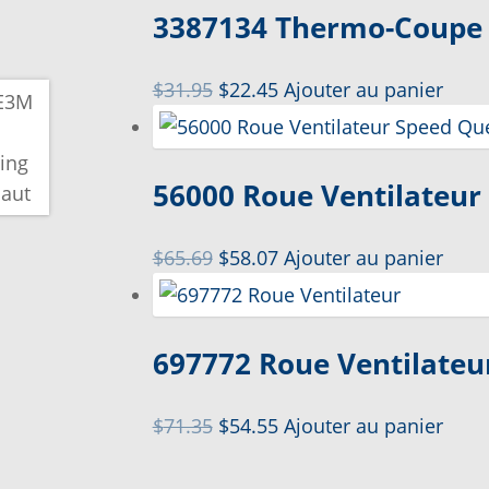
3387134 Thermo-Coupe
Le
Le
$
31.95
$
22.45
Ajouter au panier
prix
prix
initial
actuel
était :
est :
56000 Roue Ventilateur
$31.95.
$22.45.
Le
Le
$
65.69
$
58.07
Ajouter au panier
prix
prix
initial
actuel
était :
est :
697772 Roue Ventilateu
$65.69.
$58.07.
Le
Le
$
71.35
$
54.55
Ajouter au panier
prix
prix
initial
actuel