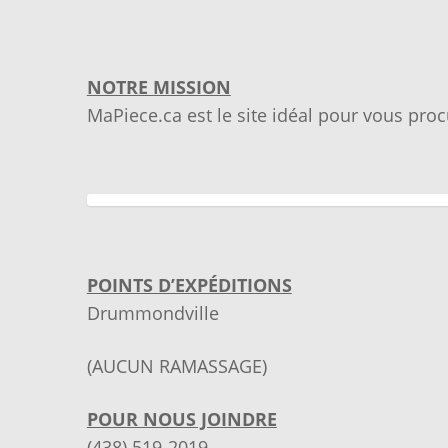
était :
est :
$71.35.
$54.55.
NOTRE MISSION
MaPiece.ca est le site idéal pour vous proc
POINTS D’EXPÉDITIONS
Drummondville
(AUCUN RAMASSAGE)
POUR NOUS JOINDRE
(438) 519-2019