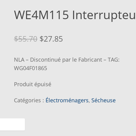
ERCHEZ, ON L’AJOUTE POUR VOUS !
SUIVEZ VOTRE COMMAND
WE4M115 Interrupteu
E…
📌 METTEZ CETTE PAGE DANS VOS FAVORIS!
Le
Le
$
55.70
$
27.85
prix
prix
NLA – Discontinué par le Fabricant – TAG:
initial
actuel
WG04F01865
était :
est :
Produit épuisé
$55.70.
$27.85.
Catégories :
Électroménagers
,
Sécheuse