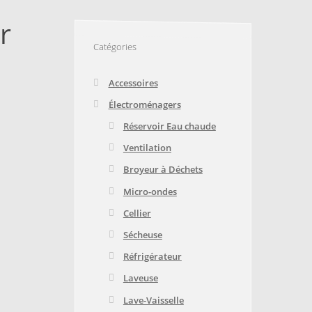
E
TRUCS ET ASTUCES
r
Catégories
Accessoires
Électroménagers
Réservoir Eau chaude
Ventilation
Broyeur à Déchets
Micro-ondes
Cellier
Sécheuse
Réfrigérateur
Laveuse
Lave-Vaisselle