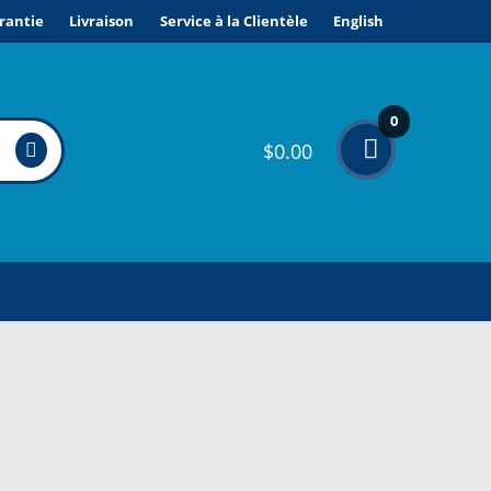
rantie
Livraison
Service à la Clientèle
English
0
$
0.00
élé
me
nts
ONDITIONS DE VENTE ET GARANTIE
VICE À LA CLIENTÈLE
PE D’APPAREIL ?