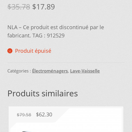
Le
Le
$
35.78
$
17.89
Vous ne trouvez pas la pièce sur notre site…
prix
prix
NLA – Ce produit est discontinué par le
initial
actuel
fabricant. TAG : 912529
était :
est :
Produit épuisé
$35.78.
$17.89.
Catégories :
Électroménagers
,
Lave-Vaisselle
Produits similaires
Le
Le
$
62.30
$
79.58
prix
prix
initial
actuel