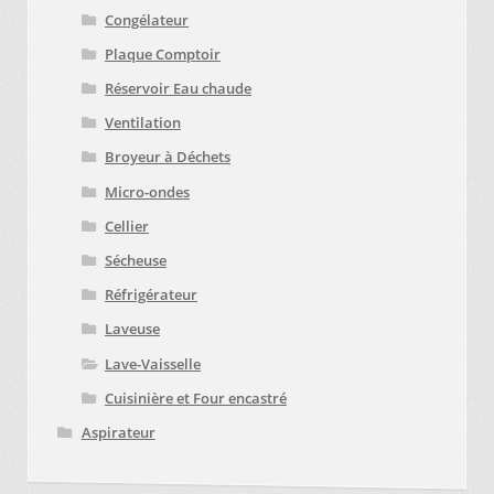
Congélateur
Plaque Comptoir
Réservoir Eau chaude
Ventilation
Broyeur à Déchets
Micro-ondes
Cellier
Sécheuse
Réfrigérateur
Laveuse
Lave-Vaisselle
Cuisinière et Four encastré
Aspirateur