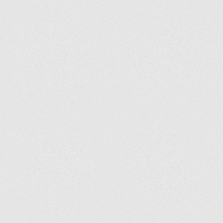
Commande
Conditions de Vente et Garantie
Demande de parution
Enquiry Cart
Informations pour la livraison ou la cueillette
Joindre le Service à la Clientèle
Laveuse Whirlpool, je désire voir….
Mon compte