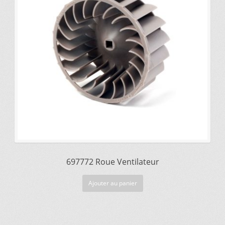
était :
est :
$71.35.
$54.55.
Mettez cette page dans vos favoris!
697772 Roue Ventilateur
Ajouter au panier