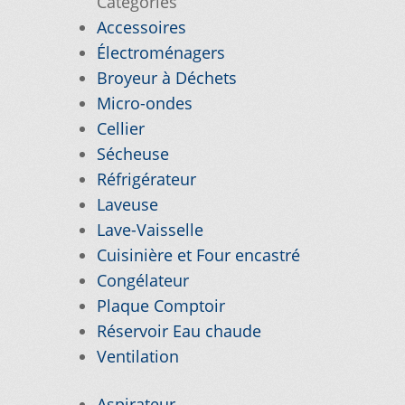
Catégories
Accessoires
VICE À LA CLIENTÈLE
Électroménagers
Broyeur à Déchets
PE D’APPAREIL ?
Micro-ondes
E
TRUCS ET ASTUCES
Cellier
Sécheuse
Réfrigérateur
Laveuse
Lave-Vaisselle
Cuisinière et Four encastré
Congélateur
Plaque Comptoir
Réservoir Eau chaude
Ventilation
Aspirateur