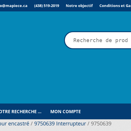
fo@mapiece.ca
(438) 519-2019
Notre objectif
Conditions et Ga
rche
VOTRE RECHERCHE …
MON COMPTE
our encastré
/
9750639 Interrupteur
/
9750639
ÉSIRÉE POUR UNE RECHERCHE PERSONNALISÉE…
COMMANDE
C