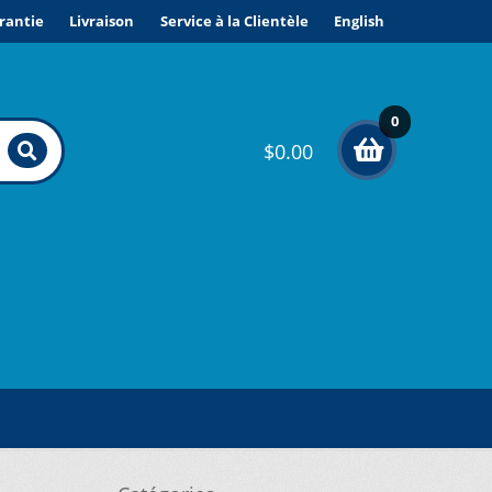
rantie
Livraison
Service à la Clientèle
English
0
$
0.00
élé
me
nts
ONDITIONS DE VENTE ET GARANTIE