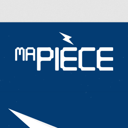
E…
METTEZ CETTE PAGE DANS VOS FAVORIS!