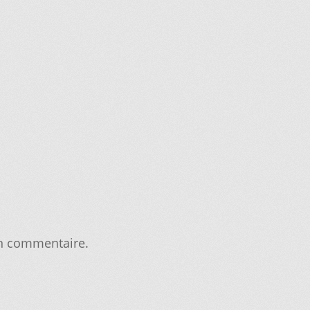
IONS POUR LA LIVRAISON OU LA CUEILLETTE
JOINDRE LE SER
MPTE
NOS PROMOTIONS
NOTRE OBJECTIF
PANIER
POUR QUEL TY
ERCHEZ, ON L’AJOUTE POUR VOUS !
SUIVEZ VOTRE COMMAND
n commentaire.