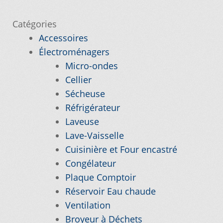
l’article
Catégories
Nos promotions
Accessoires
Électroménagers
Notre objectif
Micro-ondes
Cellier
Panier
Sécheuse
Réfrigérateur
Pour quel type d’appareil ?
Laveuse
Lave-Vaisselle
Si vous ne trouvez pas la pièce que vous
Cuisinière et Four encastré
cherchez, on l’ajoute pour vous !
Congélateur
Plaque Comptoir
Suivez votre commande
Réservoir Eau chaude
Ventilation
Trucs et astuces
Broyeur à Déchets