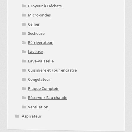
Broyeur à Déchets
Micro-ondes
Cellier
Sécheuse
Réfrigérateur
Laveuse
Lave-Vaisselle
Cuisinière et Four encastré
Congélateur
Plaque Comptoir
Réservoir Eau chaude
Ventilation
Aspirateur