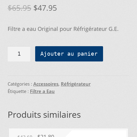
Le
Le
$
65.95
$
47.95
Nos promotions
prix
prix
Filtre a eau Original pour Réfrigérateur G.E.
initial
actuel
Notre objectif
était :
est :
quantité
Panier
Ajouter au panier
$65.95.
$47.95.
de
Filtre
Pour quel type d’appareil ?
À
Eau
Catégories :
Accessoires
,
Réfrigérateur
Si vous ne trouvez pas la pièce que vous
Étiquette :
Filtre a Eau
-
cherchez, on l’ajoute pour vous !
MWF
Produits similaires
Suivez votre commande
Trucs et astuces
Le
Le
$
21.80
$
43.60