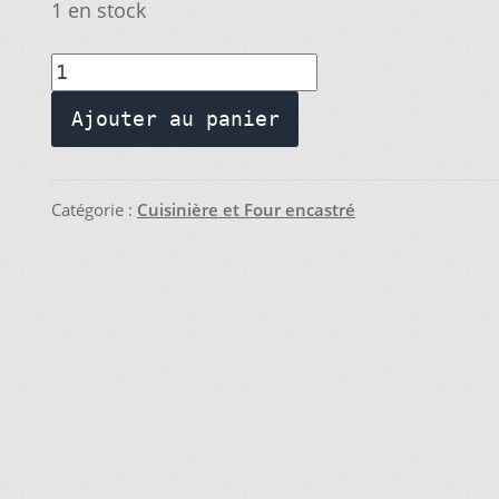
était :
est :
1 en stock
E…
METTEZ CETTE PAGE DANS VOS FAVORIS!
$119.95.
$109.95.
quantité
de
Ajouter au panier
Régulateur
de
Température
Catégorie :
Cuisinière et Four encastré
–
DG44-
01002A