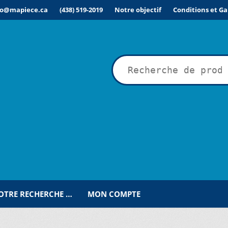
fo@mapiece.ca
(438) 519-2019
Notre objectif
Conditions et Ga
rche
VOTRE RECHERCHE …
MON COMPTE
ÉSIRÉE POUR UNE RECHERCHE PERSONNALISÉE…
COMMANDE
C