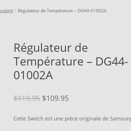
IONS POUR LA LIVRAISON OU LA CUEILLETTE
JOINDRE LE SER
ncastré
Régulateur de Température – DG44-01002A
MPTE
NOS PROMOTIONS
NOTRE OBJECTIF
PANIER
POUR QUEL TY
ERCHEZ, ON L’AJOUTE POUR VOUS !
SUIVEZ VOTRE COMMAND
Régulateur de
Température – DG44-
01002A
Le
Le
$
119.95
$
109.95
prix
prix
Cette Switch est une pièce originale de Samsun
initial
actuel