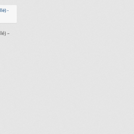
lé) –
.