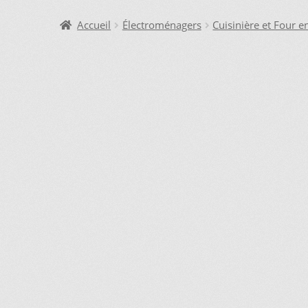
DEMANDE DE PARUTION
ENQUIRY CART
INFORMAT
Accueil
Électroménagers
Cuisinière et Four e
LAVEUSE WHIRLPOOL, JE DÉSIRE VOIR….
MON CO
SI VOUS NE TROUVEZ PAS LA PIÈCE QUE VOUS CH