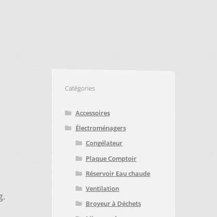
VICE À LA CLIENTÈLE
PE D’APPAREIL ?
E
TRUCS ET ASTUCES
Catégories
Accessoires
Électroménagers
Congélateur
Plaque Comptoir
Réservoir Eau chaude
Ventilation
g.
Broyeur à Déchets