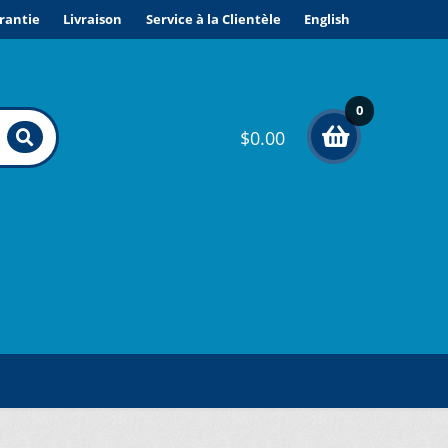
rantie
Livraison
Service à la Clientèle
English
0
$
0.00
élé
me
nts
ONDITIONS DE VENTE ET GARANTIE