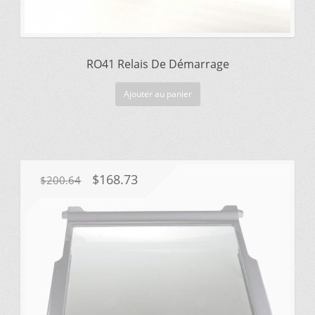
RO41 Relais De Démarrage
Ajouter au panier
Le
Le
$
168.73
$
200.64
prix
prix
initial
actuel
était :
est :
$200.64.
$168.73.