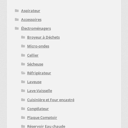
Aspirateur
Accessoires
Électroménagers
Broyeur à Déchets
Micro-ondes
Cellier
Sécheuse
Réfrigérateur
Laveuse
Lave-Vaisselle
Cuisinière et Four encastré
Congélateur
Plaque Comptoir
Réservoir Eau chaude