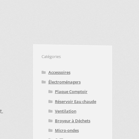
VICE À LA CLIENTÈLE
PE D’APPAREIL ?
E
TRUCS ET ASTUCES
Catégories
Accessoires
Électroménagers
Plaque Comptoir
Réservoir Eau chaude
t.
Ventilation
Broyeur à Déchets
Micro-ondes