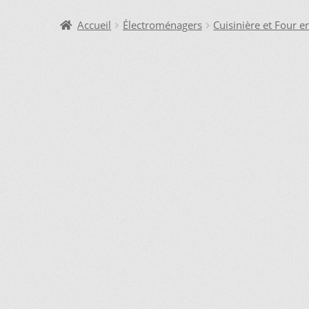
DEMANDE DE PARUTION
ENQUIRY CART
INFORMAT
Accueil
Électroménagers
Cuisinière et Four e
LAVEUSE WHIRLPOOL, JE DÉSIRE VOIR….
MON CO
SI VOUS NE TROUVEZ PAS LA PIÈCE QUE VOUS CH