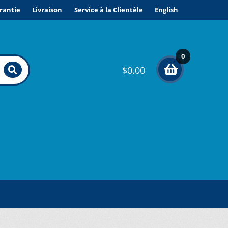
rantie
Livraison
Service à la Clientèle
English
0
$
0.00
élé
me
nts
ONDITIONS DE VENTE ET GARANTIE