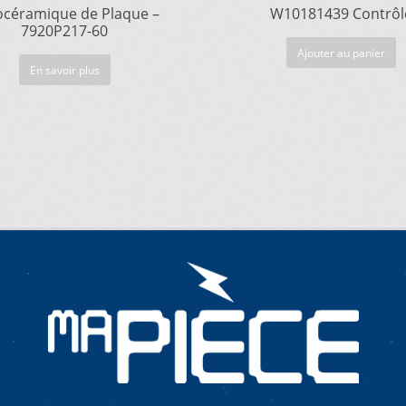
océramique de Plaque –
W10181439 Contrôl
7920P217-60
Ajouter au panier
En savoir plus