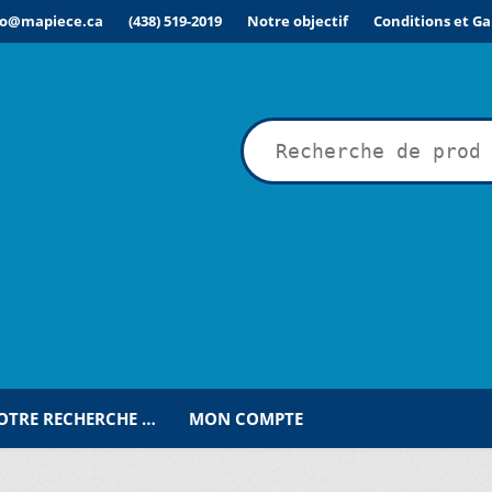
fo@mapiece.ca
(438) 519-2019
Notre objectif
Conditions et Ga
rche
VOTRE RECHERCHE …
MON COMPTE
ÉSIRÉE POUR UNE RECHERCHE PERSONNALISÉE…
COMMANDE
C