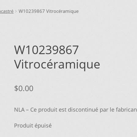
IONS POUR LA LIVRAISON OU LA CUEILLETTE
JOINDRE LE SER
ncastré
W10239867 Vitrocéramique
MPTE
NOS PROMOTIONS
NOTRE OBJECTIF
PANIER
POUR QUEL TY
ERCHEZ, ON L’AJOUTE POUR VOUS !
SUIVEZ VOTRE COMMAND
W10239867
Vitrocéramique
$
0.00
NLA – Ce produit est discontinué par le fabrican
Produit épuisé