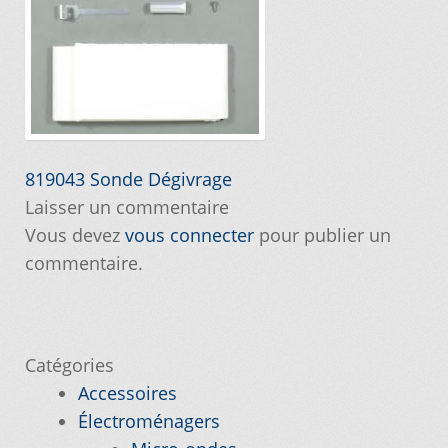
Commande
Conditions de Vente et Garantie
Demande de parution
Navigation
Article
819043 Sonde Dégivrage
précédent :
Laisser un commentaire
Enquiry Cart
de
Vous devez
vous connecter
pour publier un
l’article
commentaire.
Informations pour la livraison ou la cueillette
Joindre le Service à la Clientèle
Catégories
Laveuse Whirlpool, je désire voir….
Accessoires
Électroménagers
Mon compte