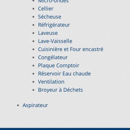
Micro-ondes
Cellier
Nos promotions
Sécheuse
Réfrigérateur
Notre objectif
Laveuse
Lave-Vaisselle
Cuisinière et Four encastré
Panier
Congélateur
Plaque Comptoir
Pour quel type d’appareil ?
Réservoir Eau chaude
Ventilation
Si vous ne trouvez pas la pièce que vous
Broyeur à Déchets
cherchez, on l’ajoute pour vous !
Aspirateur
Suivez votre commande
Trucs et astuces