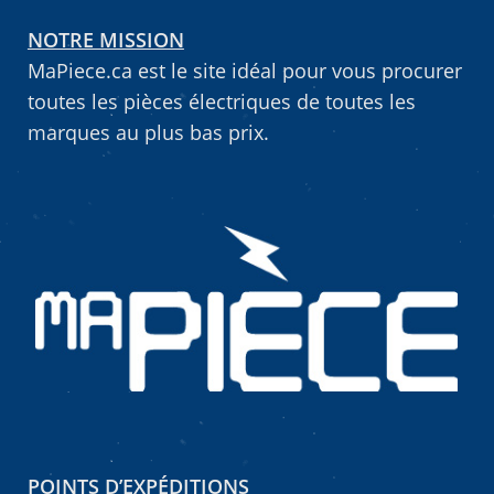
NOTRE MISSION
Vous ne trouvez pas la pièce sur notre site…
MaPiece.ca est le site idéal pour vous procurer
toutes les pièces électriques de toutes les
marques au plus bas prix.
POINTS D’EXPÉDITIONS